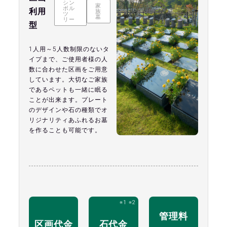
シン
家
ボル
利用
族
ツ
墓
リー
型
1人用～5人数制限のないタ
イプまで、ご使用者様の人
数に合わせた区画をご用意
しています。大切なご家族
であるペットも一緒に眠る
ことが出来ます。プレート
のデザインや石の種類でオ
リジナリティあふれるお墓
を作ることも可能です。
管理料
区画代金
石代金