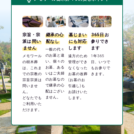
宗旨・宗
継承の心
墓じまい
365日
お
派は
問い
配なし
にも対応
参りでき
ません
します
ます
一般の代々
のお墓と違
メモワール
遠方のため
1年365
い、個々の
の樹木葬
管理ができ
日、いつで
お墓、ある
は、これま
なくなった
もお参りで
いはご夫婦
での宗教の
お墓の改葬
きます。
のお墓なの
宗旨宗派は
(お墓のお
で継承の心
問いませ
引越し)も
配はござい
ん。
お請けいた
ません。
どなたでも
します。
ご利用いた
だけます。