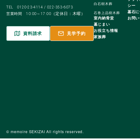
白石樹木葬
シー
TEL
0120-23-4114
/
022-353-6073
墓石に
石巻上品樹木葬
（定休日：木曜）
営業時間 10:00～17:00
室内納骨堂
お問い
墓じまい
お役立ち情報
資料請求
見学予約
家族葬
© memoire SEKIZAI All rights reserved.