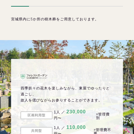
宮城県内に5か所の樹木葬をご用意しております。
四季折々の花木を楽しみながら、東屋でゆったりと
過ごし、
故人を偲びながらお参りすることができます。
230,000
1人 ／
※管理費
区画利用型
別
円〜
110,000
1人 ／
※管理費不
共同型
要
円〜