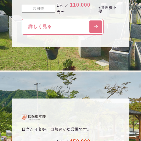
110,000
1人 ／
※管理費不
共同型
要
円〜
詳しく見る
日当たり良好、自然豊かな霊園です。