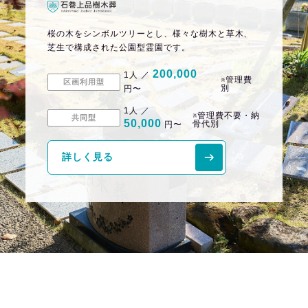
桜の木をシンボルツリーとし、様々な樹木と草木、
芝生で構成された公園型霊園です。
200,000
1人 ／
※管理費
区画利用型
別
円〜
1人 ／
※管理費不要・納
共同型
50,000
骨代別
円〜
詳しく見る