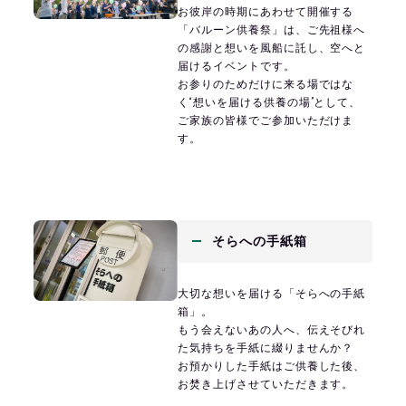
お彼岸の時期にあわせて開催する
「バルーン供養祭」は、ご先祖様へ
の感謝と想いを風船に託し、空へと
届けるイベントです。
お参りのためだけに来る場ではな
く“想いを届ける供養の場”として、
ご家族の皆様でご参加いただけま
す。
そらへの手紙箱
大切な想いを届ける「そらへの手紙
箱」。
もう会えないあの人へ、伝えそびれ
た気持ちを手紙に綴りませんか？
お預かりした手紙はご供養した後、
お焚き上げさせていただきます。