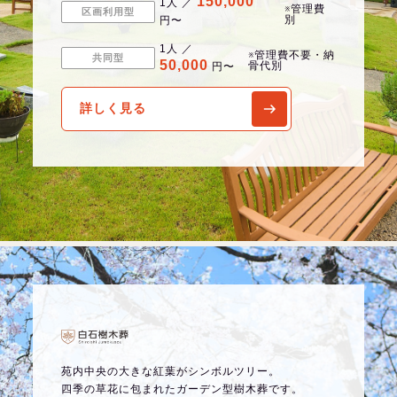
150,000
1人 ／
※管理費
区画利用型
別
円〜
1人 ／
※管理費不要・納
共同型
50,000
骨代別
円〜
詳しく見る
苑内中央の大きな紅葉がシンボルツリー。
四季の草花に包まれたガーデン型樹木葬です。