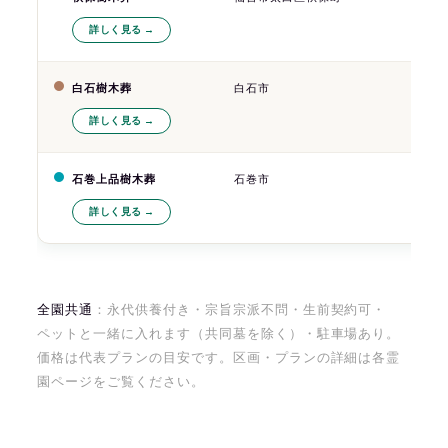
詳しく見る
白石樹木葬
白石市
白石I
詳しく見る
石巻上品樹木葬
石巻市
三陸道
詳しく見る
全園共通
：永代供養付き・宗旨宗派不問・生前契約可・
ペットと一緒に入れます（共同墓を除く）・駐車場あり。
価格は代表プランの目安です。区画・プランの詳細は各霊
園ページをご覧ください。