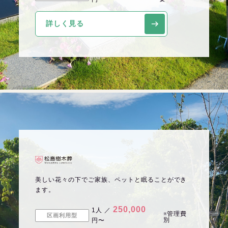
詳しく見る
美しい花々の下でご家族、ペットと眠ることができ
ます。
250,000
1人 ／
※管理費
区画利用型
別
円〜