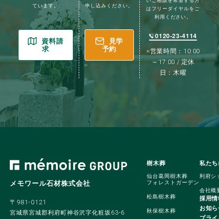
いご相談を希望する方
ています。
申し込みください。
はフリーダイヤルをご
利用ください。
0120-23-4114
資料請
見学
求
予約
※営業時間：10:00
～17:00 / 定休
日：木曜
樹木葬
私たち
仙台葛岡樹木葬
利府シ
メモワール石材株式会社
フォレストガーデン
会社概
松島樹木葬
採用情
〒981-0121
お知ら
秋保樹木葬
宮城県宮城郡利府町神谷沢字化粧坂63-6
プライ