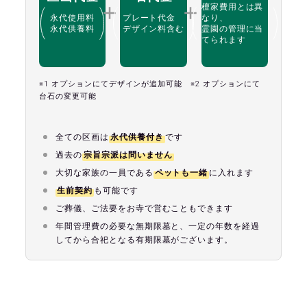
檀家費用とは異
永代使用料
プレート代金
なり、
永代供養料
デザイン料含む
霊園の管理に当
てられます
※1 オプションにてデザインが追加可能
※2 オプションにて
台石の変更可能
全ての区画は
永代供養付き
です
過去の
宗旨宗派は問いません
大切な家族の一員である
ペットも一緒
に入れます
生前契約
も可能です
ご葬儀、ご法要をお寺で営むこともできます
年間管理費の必要な無期限墓と、一定の年数を経過
してから合祀となる有期限墓がございます。