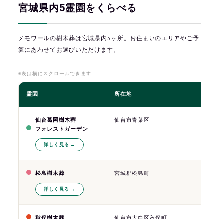
宮城県内5霊園をくらべる
メモワールの樹木葬は宮城県内5ヶ所。お住まいのエリアやご予
算にあわせてお選びいただけます。
※表は横にスクロールできます
霊園
所在地
アク
仙台葛岡樹木葬
仙台市青葉区
仙台市
フォレストガーデン
詳しく見る
松島樹木葬
宮城郡松島町
三陸道
詳しく見る
秋保樹木葬
仙台市太白区秋保町
仙台