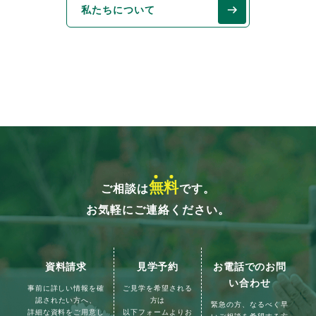
私たちについて
無
料
ご相談は
です。
お気軽にご連絡ください。
資料請求
見学予約
お電話でのお問
い合わせ
事前に詳しい情報を確
ご見学を希望される
認されたい方へ、
方は
緊急の方、なるべく早
詳細な資料をご用意し
以下フォームよりお