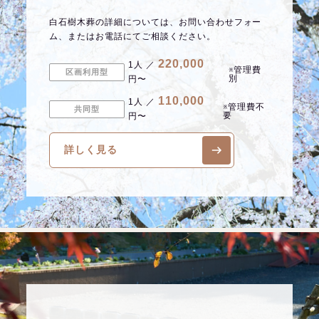
白石樹木葬の詳細については、お問い合わせフォー
ム、またはお電話にてご相談ください。
220,000
1人 ／
※管理費
区画利用型
別
円〜
110,000
1人 ／
※管理費不
共同型
要
円〜
詳しく見る