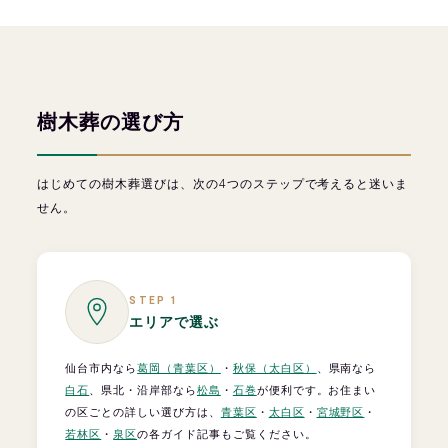
樹木葬の選び方
はじめての樹木葬選びは、次の4つのステップで考えると迷いま
せん。
STEP 1
エリアで選ぶ
仙台市内なら
葛岡（青葉区）
・
秋保（太白区）
、県南なら
白石
、県北・沿岸部なら
松島
・
石巻
が便利です。お住まい
の区ごとの詳しい選び方は、
青葉区
・
太白区
・
宮城野区
・
若林区
・
泉区
の各ガイド記事もご覧ください。