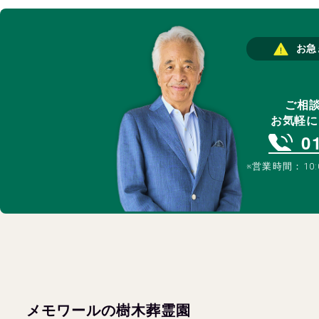
お急
ご相
お気軽に
0
※営業時間：10:
メモワールの樹木葬霊園